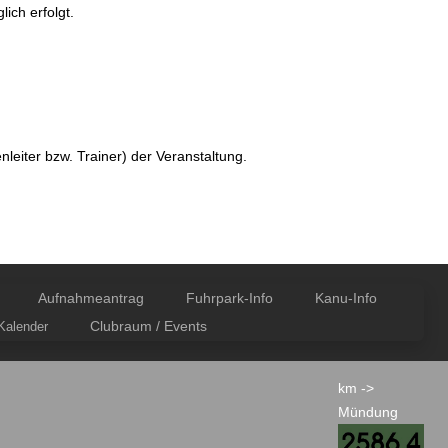
ich erfolgt.
nleiter bzw. Trainer) der Veranstaltung.
Aufnahmeantrag
Fuhrpark-Info
Kanu-Info
Clubraum / Events
alender
km ->
Mündung