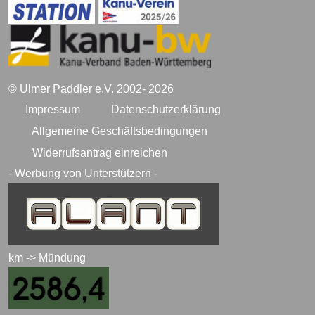
© Ulmer Paddler e.V. 2002- 2026
Impressum
Datenschutzerklärung
Allgemeine Geschäftsbedingungen
Widerrufsantrag einreichen
- Werbung von Unterstützern -
km -> Mündung