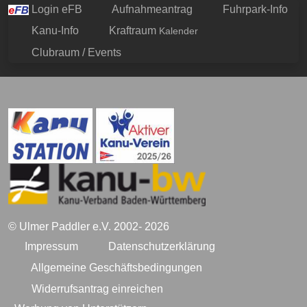
Login eFB
Aufnahmeantrag
Fuhrpark-Info
Kanu-Info
Kraftraum
Kalender
Clubraum / Events
© Ulmer Paddler e.V. 2002- 2026
Impressum
Datenschutzerklärung
Allgemeine Geschäftsbedingungen
Widerrufsantrag einreichen