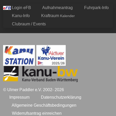
Login eFB
Aufnahmeantrag
Fuhrpark-Info
Kanu-Info
Kraftraum
Kalender
Clubraum / Events
© Ulmer Paddler e.V. 2002- 2026
Impressum
Datenschutzerklärung
Allgemeine Geschäftsbedingungen
Widerrufsantrag einreichen