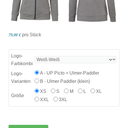
pro Stück
79,00 €
Logo-
Farbkombi
A - UP Picto + Ulmer-Paddler
Logo-
Varianten
B - Ulmer Paddler (klein)
XS
S
M
L
XL
Größe
XXL
3XL