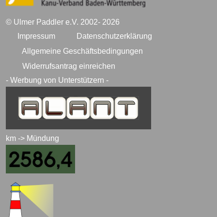
© Ulmer Paddler e.V. 2002- 2026
Impressum
Datenschutzerklärung
Allgemeine Geschäftsbedingungen
Widerrufsantrag einreichen
- Werbung von Unterstützern -
km -> Mündung