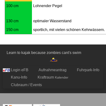
100 cm
Lohnender Pegel
130 cm
optimaler Wasserstand
150 cm
sportlich, mit vielen schönen Kehrwässern.
Learn to kajak because zombies cant's swim
Login eFB
Aufnahmeantrag
Fuhrpark-Info
Kanu-Info
Kraftraum
Kalender
Clubraum / Events