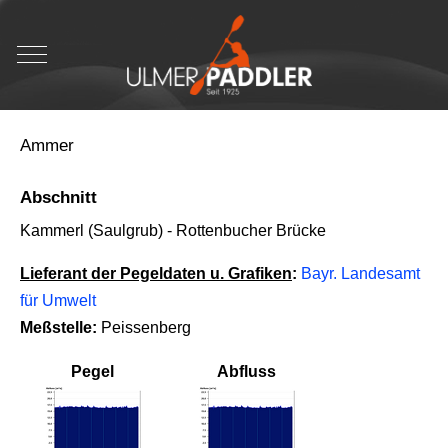
Mobile Menu Toggle
Ammer
Abschnitt
Kammerl (Saulgrub) - Rottenbucher Brücke
Lieferant der Pegeldaten u. Grafiken
:
Bayr. Landesamt
für Umwelt
Meßstelle:
Peissenberg
Pegel
Abfluss